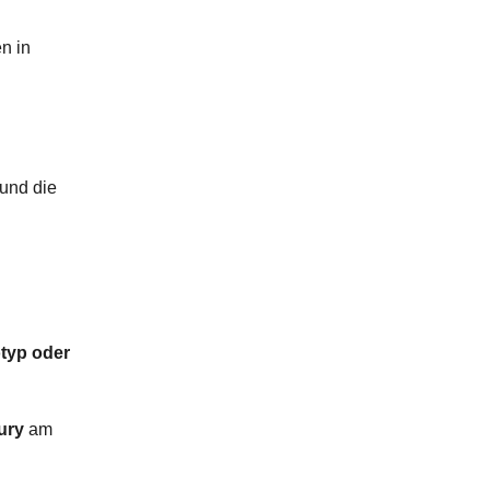
n in
 und die
otyp oder
ury
am