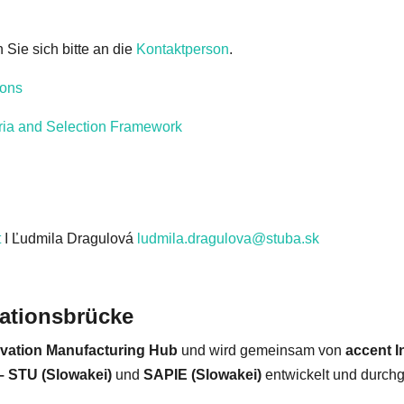
Sie sich bitte an die
Kontaktperson
.
ions
ria and Selection Framework
t
I Ľudmila Dragulová
ludmila.dragulova@stuba.sk
vationsbrücke
ovation Manufacturing Hub
und wird gemeinsam von
accent I
– STU (Slowakei)
und
SAPIE (Slowakei)
entwickelt und durchg