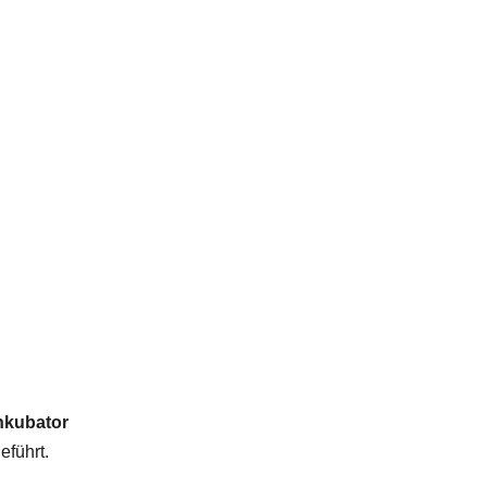
nkubator
eführt.